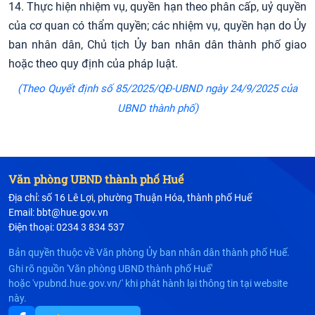
14. Thực hiện nhiệm vụ, quyền hạn theo phân cấp, uỷ quyền
của cơ quan có thẩm quyền; các nhiệm vụ, quyền hạn do Ủy
ban nhân dân, Chủ tịch Ủy ban nhân dân thành phố giao
hoặc theo quy định của pháp luật.
(Theo Quyết định số 85/2025/QĐ-UBND ngày 24/9/2025 của
UB
ND
thành phố)
Văn phòng UBND thành phố Huế
Địa chỉ: số 16 Lê Lợi, phường Thuận Hóa, thành phố Huế
Email: bbt@hue.gov.vn
Điện thoại: 0234 3 834 537
Bản quyền thuộc về Văn phòng Ủy ban nhân dân thành phố Huế.
Ghi rõ nguồn 'Văn phòng UBND thành phố Huế'
hoặc 'vpubnd.hue.gov.vn/' khi phát hành lại thông tin tại website
này.