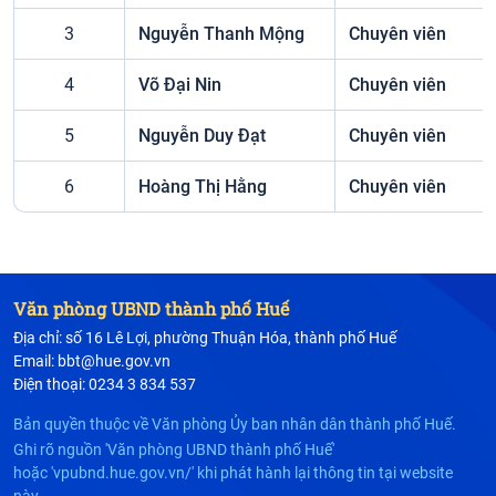
3
Nguyễn Thanh Mộng
Chuyên viên
4
Võ Đại Nin
Chuyên viên
5
Nguyễn Duy Đạt
Chuyên viên
6
Hoàng Thị Hằng
Chuyên viên
Văn phòng UBND thành phố Huế
Địa chỉ: số 16 Lê Lợi, phường Thuận Hóa, thành phố Huế
Email: bbt@hue.gov.vn
Điện thoại: 0234 3 834 537
Bản quyền thuộc về Văn phòng Ủy ban nhân dân thành phố Huế.
Ghi rõ nguồn 'Văn phòng UBND thành phố Huế'
hoặc 'vpubnd.hue.gov.vn/' khi phát hành lại thông tin tại website
này.