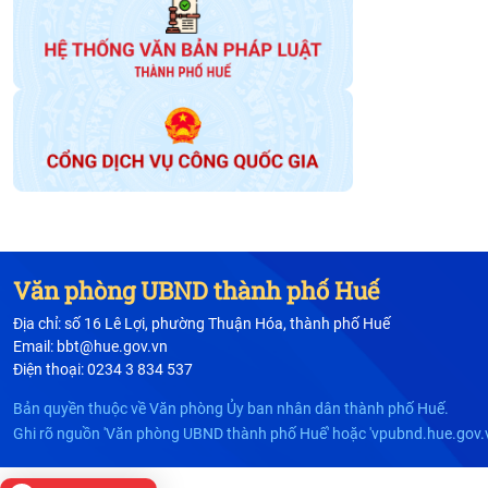
Văn phòng UBND thành phố Huế
Địa chỉ: số 16 Lê Lợi, phường Thuận Hóa, thành phố Huế
Email: bbt@hue.gov.vn
Điện thoại: 0234 3 834 537
Bản quyền thuộc về Văn phòng Ủy ban nhân dân thành phố Huế.
Ghi rõ nguồn 'Văn phòng UBND thành phố Huế' hoặc 'vpubnd.hue.gov.vn/'