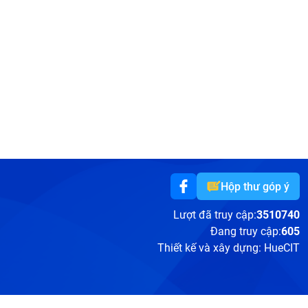
Hộp thư góp ý
Lượt đã truy cập:
3510740
Đang truy cập:
605
Thiết kế và xây dựng:
HueCIT