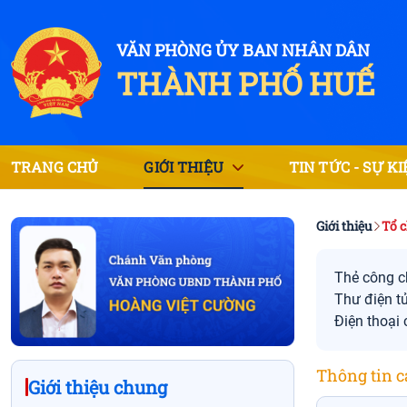
VĂN PHÒNG ỦY BAN NHÂN DÂN
THÀNH PHỐ HUẾ
TRANG CHỦ
GIỚI THIỆU
TIN TỨC - SỰ K
Giới thiệu
Tổ 
Thẻ công c
Thư điện tử
Điện thoại 
Thông tin 
Giới thiệu chung