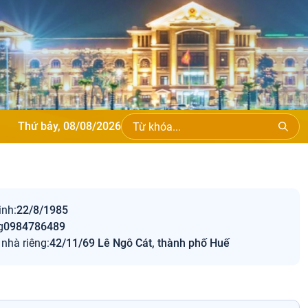
Thứ bảy, 08/08/2026
inh:
22/8/1985
g
0984786489
̉ nhà riêng:
42/11/69 Lê Ngô Cát, thành phố Huế