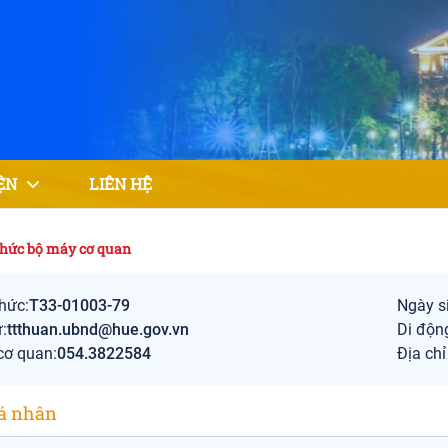
IỆN
LIÊN HỆ
chức bộ máy cơ quan
hức:
T33-01003-79
Ngày s
:
ttthuan.ubnd@hue.gov.vn
Di độn
cơ quan:
054.3822584
Địa chi
cá nhân